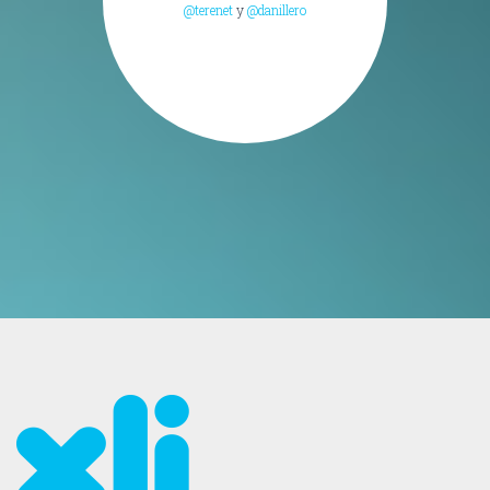
@terenet
y
@danillero