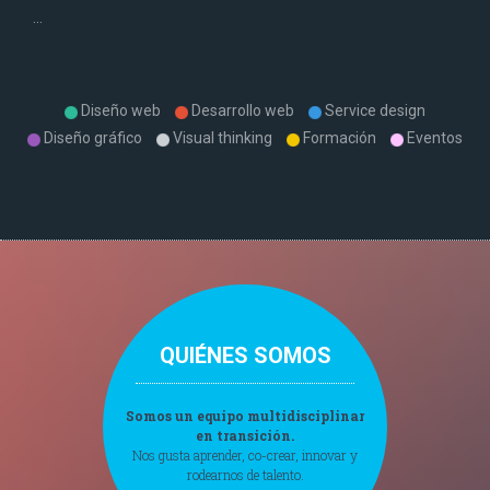
...
Diseño web
Desarrollo web
Service design
Diseño gráfico
Visual thinking
Formación
Eventos
QUIÉNES SOMOS
Somos un equipo multidisciplinar
en transición.
Nos gusta aprender, co-crear, innovar y
rodearnos de talento.